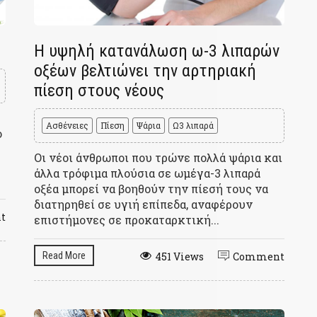
Η υψηλή κατανάλωση ω-3 λιπαρών
οξέων βελτιώνει την αρτηριακή
πίεση στους νέους
Ασθένειες
Πίεση
Ψάρια
Ω3 λιπαρά
ο
Οι νέοι άνθρωποι που τρώνε πολλά ψάρια και
άλλα τρόφιμα πλούσια σε ωμέγα-3 λιπαρά
οξέα μπορεί να βοηθούν την πίεσή τους να
διατηρηθεί σε υγιή επίπεδα, αναφέρουν
t
επιστήμονες σε προκαταρκτική...
Read More
451 Views
Comment