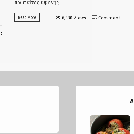
πρωτεΐνες υψηλής...
Read More
6,380 Views
Comment
t
Δ