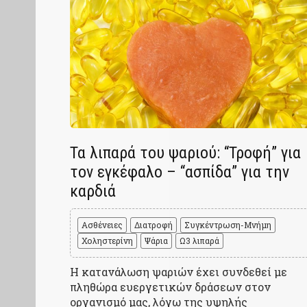
Τα λιπαρά του ψαριού: “Τροφή” για
τον εγκέφαλο – “ασπίδα” για την
καρδιά
Ασθένειες
Διατροφή
Συγκέντρωση-Μνήμη
Χοληστερίνη
Ψάρια
Ω3 λιπαρά
Η κατανάλωση ψαριών έχει συνδεθεί με
πληθώρα ευεργετικών δράσεων στον
οργανισμό μας, λόγω της υψηλής