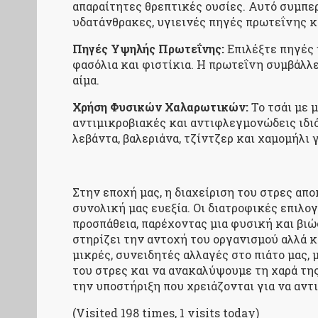
απαραίτητες θρεπτικές ουσίες. Αυτό συμπερ
υδατάνθρακες, υγιεινές πηγές πρωτεΐνης κα
Πηγές Υψηλής Πρωτεΐνης:
Επιλέξτε πηγές 
φασόλια και φιστίκια. Η πρωτεΐνη συμβάλλ
αίμα.
Χρήση Φυσικών Χαλαρωτικών:
Το τσάι με 
αντιμικροβιακές και αντιφλεγμονώδεις ιδιό
λεβάντα, βαλεριάνα, τζίντζερ και χαμομήλι
Στην εποχή μας, η διαχείριση του στρες απ
συνολική μας ευεξία. Οι διατροφικές επιλο
προσπάθεια, παρέχοντας μια φυσική και βι
στηρίζει την αντοχή του οργανισμού αλλά κ
μικρές, συνειδητές αλλαγές στο πιάτο μας,
του στρες και να ανακαλύψουμε τη χαρά της
την υποστήριξη που χρειάζονται για να αντ
(Visited 198 times, 1 visits today)