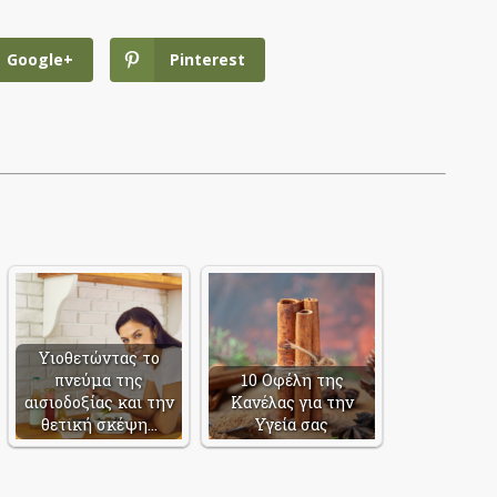
Google+
Pinterest
Υιοθετώντας το
πνεύμα της
10 Οφέλη της
αισιοδοξίας και την
Κανέλας για την
θετική σκέψη…
Υγεία σας